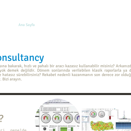
Ana Sayfa
İş Zekası
Yönetim Danışmanlığı
Finansal 
gent, finansal danışman, finansman, yönetici, danışman, nardanışmanlık, akkemik, A. Murat Akkemik, Nar Danışmanlık, yazılım, Qlikview, ERP, CRM,
şma, rapor yazılımı, Logo, Nebim, Link, Sap, çözümler, yönetmek, Eğitim, Eğitmen, akkemik.net, M&A, satış, şirket satışı, danışmanlık, işleri
ultancy
a bakarak, hızlı ve pahalı bir aracı kazasız kullanabilir misiniz? Arkanız
ok demek değildir. Dönem sonlarında verilebilen klasik raporlarla ya 
ve hatasız sürebilirsiniz? Rekabet nedenli kazanmanın son derece zor oldu
 Bizi arayın.
?
eri, genelde