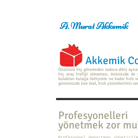
İş Zekası işzekası danışmanlık finans
A. Murat Akkemik
Danışman, zeka, Consultant, yönetim, Yönetim Danışmanı, İş Zekası, işzekası, Business intelli
Danışman, CFO, SQL, iş zekası, Raporlar, raporlama, mali raporlama, 3D Raporlama, ölçme, danı
Akkemik Cons
Önünüzü hiç göremeden sadece dikiz aynasın
hiç araç trafiği olmaması, önünüzde de y
kulaktan kulağa iletişimle ne kadar hızlı 
günümüzde size özel, hızlı çözümlerimiz var.
Profesyonelleri
yönetmek zor mu
Profesyonel departman yöneticil