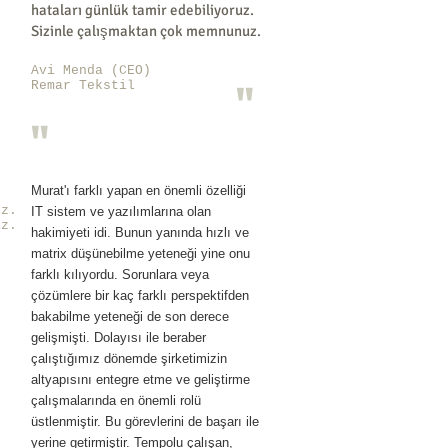
hataları günlük tamir edebiliyoruz.
Sizinle çalışmaktan çok memnunuz.
Avi Menda (CEO)
"
Remar Tekstil
"
Murat'ı farklı yapan en önemli özelliği
ız.
IT sistem ve yazılımlarına olan
ız.
hakimiyeti idi. Bunun yanında hızlı ve
matrix düşünebilme yeteneği yine onu
farklı kılıyordu. Sorunlara veya
çözümlere bir kaç farklı perspektifden
bakabilme yeteneği de son derece
gelişmişti. Dolayısı ile beraber
çalıştığımız dönemde şirketimizin
altyapısını entegre etme ve geliştirme
çalışmalarında en önemli rolü
üstlenmiştir. Bu görevlerini de başarı ile
yerine getirmiştir. Tempolu çalışan,