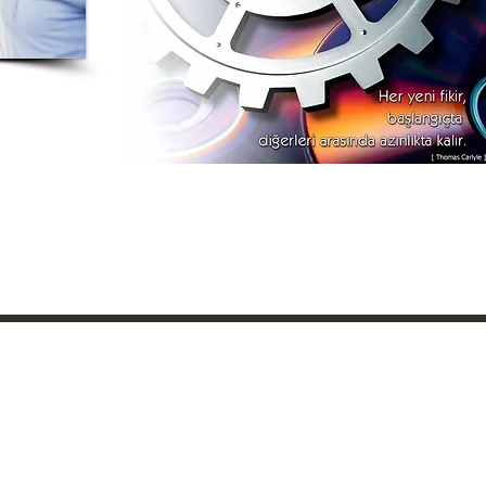
Danışman, zeka, Consultant, yönetim, Yönetim Danışmanı, İş Zekası, işzekası, Business intelligent, finansal
danışman, finansman, yönetici, danışman, nardanışmanlık, akkemik, A. Murat Akkemik, Nar Danışmanlık, yazılım,
Qlikview, ERP, CRM, Danışman, CFO, SQL, iş zekası, Raporlar, raporlama, mali raporlama, 3D Raporlama, ölçme,
danışma, rapor yazılımı, Logo, Nebim, Link, Sap, çözümler, yönetmek, Eğitim, Eğitmen, akkemik.net, M&A, satış,
şirket satışı, danışmanlık, işleri