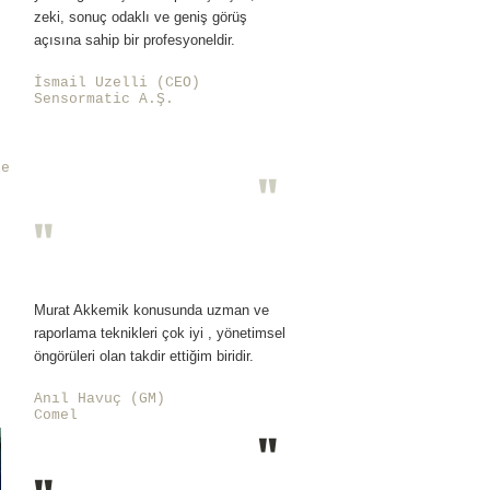
zeki, sonuç odaklı ve geniş görüş
açısına sahip bir profesyoneldir.
İsmail Uzelli (CEO)
Sensormatic A.Ş.
u
le
"
"
Murat Akkemik konusunda uzman ve
raporlama teknikleri çok iyi , yönetimsel
öngörüleri olan takdir ettiğim biridir.
Anıl Havuç (GM)
Comel
"