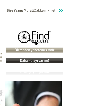
Bize Yazın:
Murat@akkemik.net
Danışmanlık
Danışmanınız
İletişim
Ölçmeden yönetemezsiniz
da
da
ğu
Daha kolayı var mı?
Sermaye yetiyor mu?