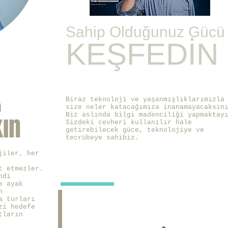
Sahip Olduğunuz Gücü
KEŞFEDİN
n
Biraz teknoloji ve yaşanmışlıklarımızla
size neler katacağımıza inanamayacaksın
ın
Biz aslında bilgi madenciliği yapmaktay
Sizdeki cevheri kullanılır hale
getirebilecek güce, teknolojiye ve
tecrübeye sahibiz.
jiler, her
t etmezler.
ndi
e ayak
n
a turları
zi hedefe
tların