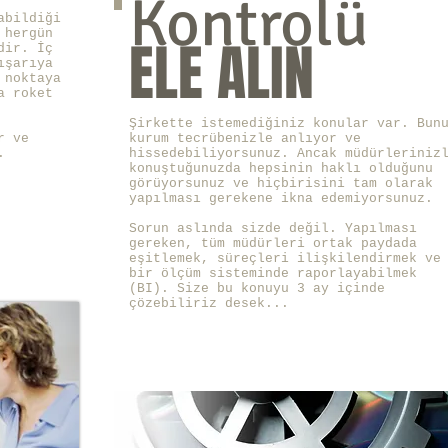
Kontrolü
labildiği
 hergün
ELE ALIN
dir. İç
ışarıya
 noktaya
a roket
Şirkette istemediğiniz konular var. Bun
r ve
kurum tecrübenizle anlıyor ve
.
hissedebiliyorsunuz. Ancak müdürleriniz
konuştuğunuzda hepsinin haklı olduğunu
görüyorsunuz ve hiçbirisini tam olarak
yapılması gerekene ikna edemiyorsunuz.
Sorun aslında sizde değil. Yapılması
gereken, tüm müdürleri ortak paydada
eşitlemek, süreçleri ilişkilendirmek ve
bir ölçüm sisteminde raporlayabilmek
(BI). Size bu konuyu 3 ay içinde
çözebiliriz desek...