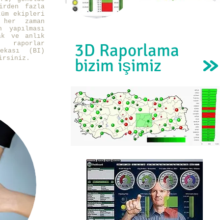
irden fazla
tüm ekipleri
 her zaman
n yapılması
ak ve anlık
 raporlar
3D Raporlama
ekası (BI)
irsiniz.
bizim işimiz