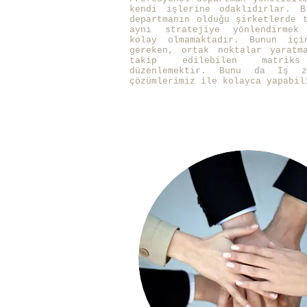
kendi işlerine odaklıdırlar. B
departmanın olduğu şirketlerde 
aynı stratejiye yönlendirmek
kolay olmamaktadır. Bunun içi
gereken, ortak noktalar yaratm
takip edilebilen matriks
düzenlemektir. Bunu da İş z
çözümlerimiz ile kolayca yapabil